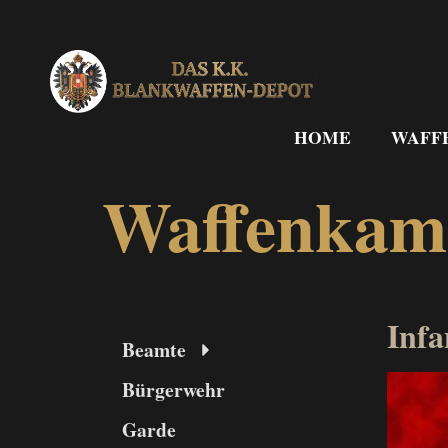
Zum
Inhalt
springen
HOME
WAFF
Waffenka
Infa
Beamte
Bürgerwehr
Garde