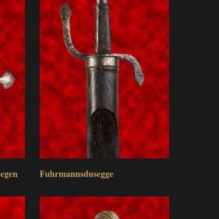
degen
Fuhrmannsdusegge