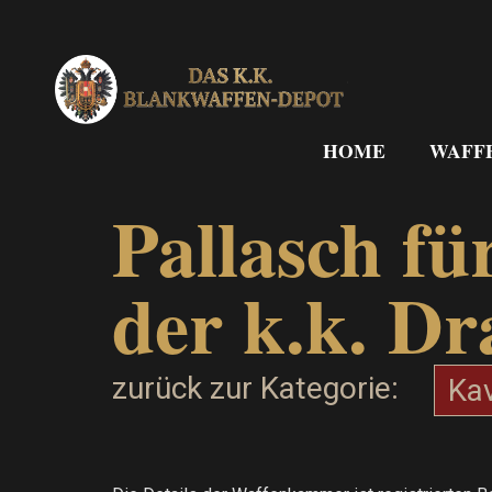
Zum
Inhalt
springen
HOME
WAFF
Pallasch fü
der k.k. D
zurück zur Kategorie:
Kav