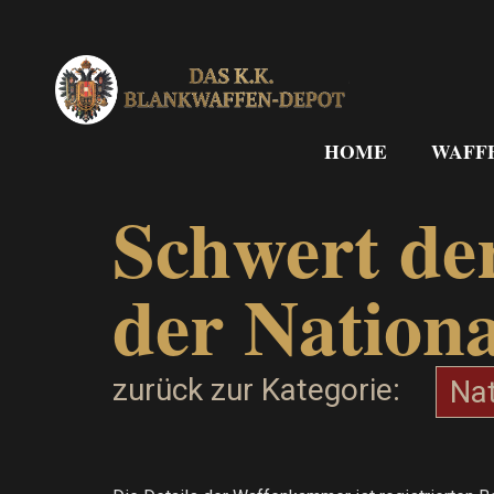
Zum
Inhalt
springen
HOME
WAFF
Schwert de
der Nation
zurück zur Kategorie:
Na